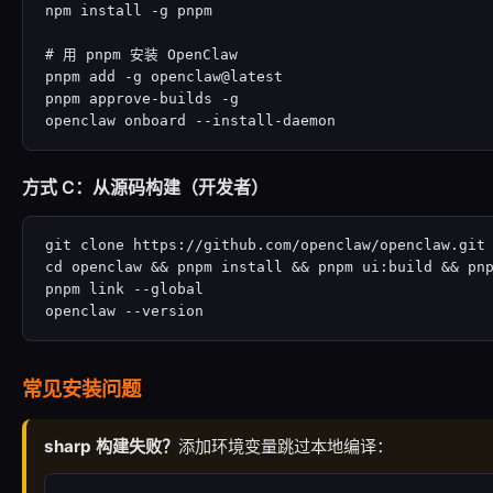
npm install -g pnpm

# 用 pnpm 安装 OpenClaw

pnpm add -g openclaw@latest

pnpm approve-builds -g

openclaw onboard --install-daemon
方式 C：从源码构建（开发者）
git clone https://github.com/openclaw/openclaw.git

cd openclaw && pnpm install && pnpm ui:build && pnp
pnpm link --global

openclaw --version
常见安装问题
sharp 构建失败？
添加环境变量跳过本地编译：