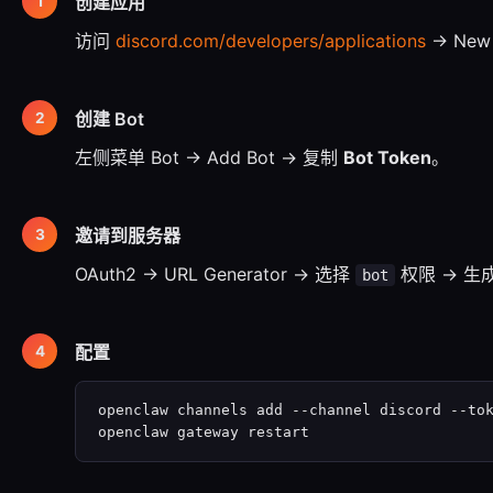
创建应用
访问
discord.com/developers/applications
→ New 
创建 Bot
左侧菜单 Bot → Add Bot → 复制
Bot Token
。
邀请到服务器
OAuth2 → URL Generator → 选择
权限 → 生
bot
配置
openclaw channels add --channel discord --to
openclaw gateway restart