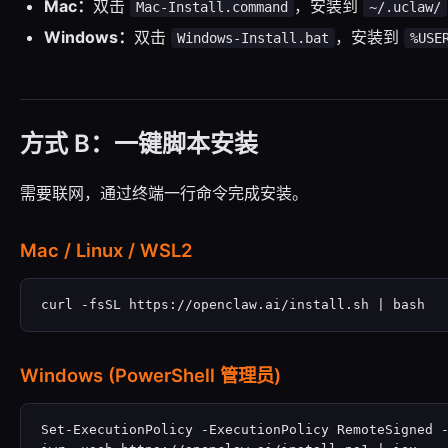
Mac：
双击
，安装到
Mac-Install.command
~/.uclaw/
Windows：
双击
，安装到
Windows-Install.bat
%USE
方式 B：一键脚本安装
需要联网，通过终端一行命令完成安装。
Mac / Linux / WSL2
curl -fsSL https://openclaw.ai/install.sh | bash
Windows (PowerShell 管理员)
Set-ExecutionPolicy -ExecutionPolicy RemoteSigned -