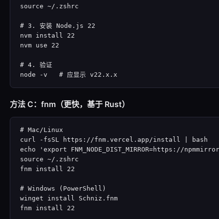
source ~/.zshrc

# 3. 安装 Node.js 22

nvm install 22

nvm use 22

# 4. 验证

node -v   # 应显示 v22.x.x
方法 C：fnm（更快，基于 Rust）
# Mac/Linux

curl -fsSL https://fnm.vercel.app/install | bash

echo 'export FNM_NODE_DIST_MIRROR=https://npmmirror
source ~/.zshrc

fnm install 22

# Windows (PowerShell)

winget install Schniz.fnm

fnm install 22