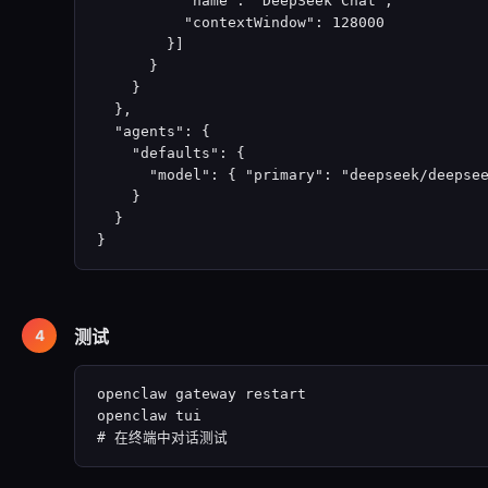
          "name": "DeepSeek Chat",

          "contextWindow": 128000

        }]

      }

    }

  },

  "agents": {

    "defaults": {

      "model": { "primary": "deepseek/deepsee
    }

  }

}
测试
openclaw gateway restart

openclaw tui

# 在终端中对话测试