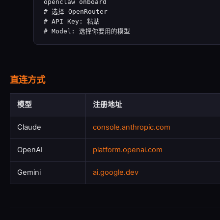
openclaw onboard

# 选择 OpenRouter

# API Key: 粘贴

# Model: 选择你要用的模型
直连方式
模型
注册地址
Claude
console.anthropic.com
OpenAI
platform.openai.com
Gemini
ai.google.dev