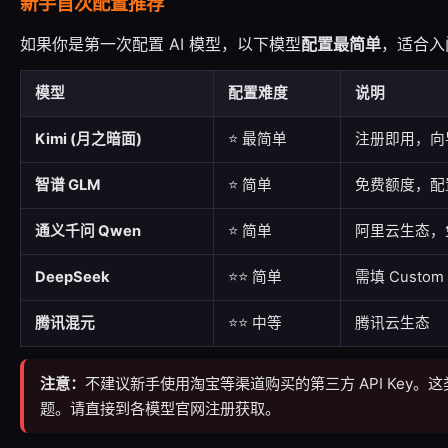
新手首次配置推荐
如果你是第一次配置 AI 模型，以下模型
配置最简单
，适合入
模型
配置难度
说明
Kimi (月之暗面)
⭐ 最简单
注册即用，向
智谱 GLM
⭐ 简单
免费额度，配
通义千问 Qwen
⭐ 简单
阿里云生态，
DeepSeek
⭐⭐ 简单
需填 Custom P
腾讯混元
⭐⭐ 中等
腾讯云生态
注意：
不建议新手使用淘宝等渠道购买的第三方 API Key。这
题。请直接到各模型官网注册获取。