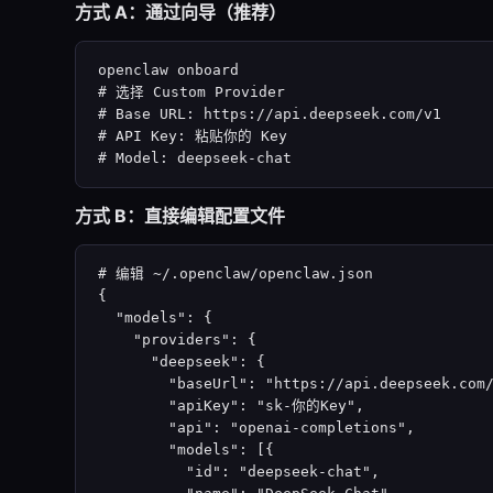
方式 A：通过向导（推荐）
openclaw onboard

# 选择 Custom Provider

# Base URL: https://api.deepseek.com/v1

# API Key: 粘贴你的 Key

# Model: deepseek-chat
方式 B：直接编辑配置文件
# 编辑 ~/.openclaw/openclaw.json

{

  "models": {

    "providers": {

      "deepseek": {

        "baseUrl": "https://api.deepseek.com/
        "apiKey": "sk-你的Key",

        "api": "openai-completions",

        "models": [{

          "id": "deepseek-chat",
